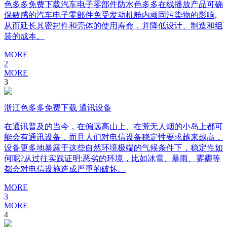
色多多免费下载汽车电子零部件防水色多多在线播放产品可确
保敏感的汽车电子零部件免受发动机舱内顽固污染物的影响,
从而延长其密封件和壳体的使用寿命，并降低设计、制造和组
装的成本。
MORE
2
MORE
3
浙江色多多免费下载 通讯设备
在通讯普及的当今，在偏远高山上、在荒无人烟的小岛上都可
能会有通讯设备，而且人们对电信设备稳定性要求越来越高，
设备更多地暴露于这些自然环境极端的气候条件下，稳定性如
何呢?从过往实践证明:恶劣的环境，比如冰雪、暴雨、雾霾等
都会对电信设施造成严重的破坏。
MORE
3
MORE
4